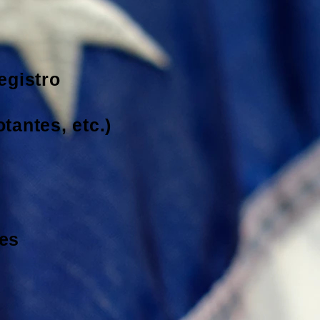
egistro
tantes, etc.)
nes