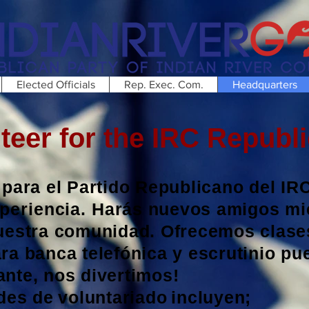
Elected Officials
Rep. Exec. Com.
Headquarters
eer for the IRC Republ
 para el Partido Republicano del IR
periencia.
Harás nuevos amigos mie
nuestra comunidad. Ofrecemos clase
ra banca telefónica y escrutinio pue
nte, nos divertimos!
des de
voluntariado
incluyen;