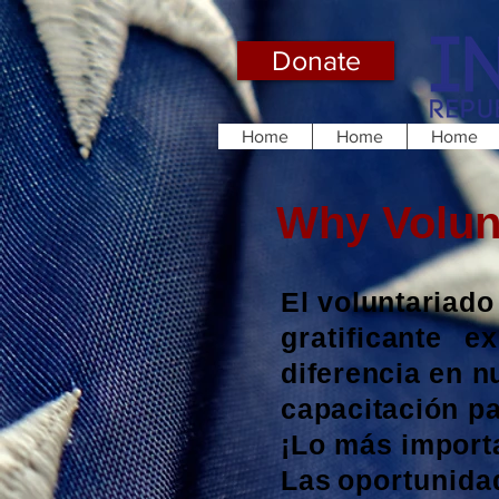
Donate
Home
Home
Home
Why Volunt
El voluntariado
gratificante
ex
diferencia en 
capacitación pa
¡Lo más importa
Las
oportunida