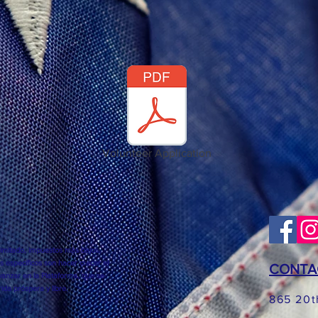
Volunteer Application
imitado, impuestos más bajos,
s específicos son hacer crecer el
CONTA
anzar en la Plataforma, que se
ida próspera y libre.
865 20t