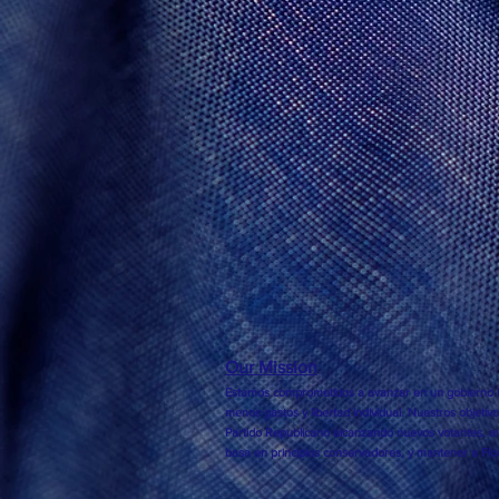
Our Mission
Estamos comprometidos a avanzar en un gobierno l
menos gastos y libertad individual. Nuestros objetivo
Partido Republicano alcanzando nuevos votantes, av
basa en principios conservadores, y mantener a Flor