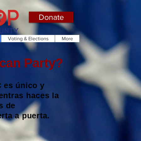
Donate
Voting & Elections
More
ican Party?
C es único y
ntras haces la
s de
rta a puerta.