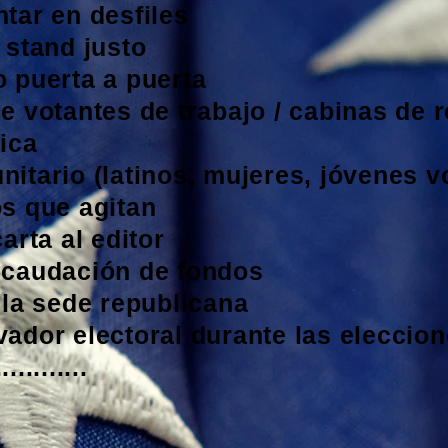
tar en desfiles
 stand justo
 puerta a puerta
e votantes de trabajo / cabinas de r
ica
itario (latinos, mujeres, jóvenes vo
s que agitan
arta al editor
ecaudación de fondos
 la sede republicana
ador electoral durante las eleccio
.........