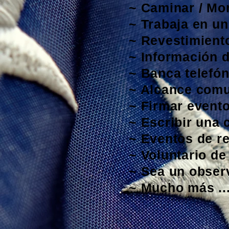
~ Caminar / Mon
~ Trabaja en un
~ Revestimiento
~ Información d
~ Banca telefón
~ Alcance comun
~ Firmar evento
~ Escribir una c
~ Eventos de r
~ Voluntario de
~ Sea un observ
~ Mucho más .....