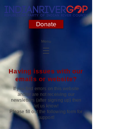
Donate
Menu
Having issues with our
emails or website?
If you find errors on this website
and/or are not receiving our
newsletters (after signing up) then
let us know!
Please fill out the following form for
support!