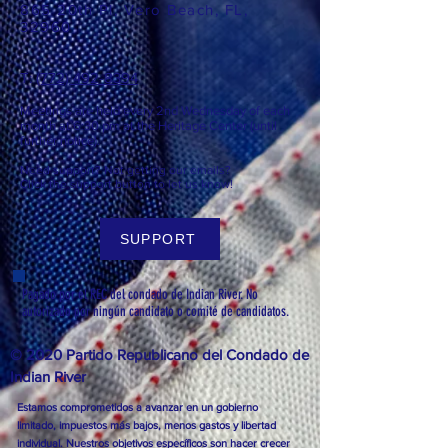
865 20th Pl, Vero Beach, FL,
32960
T: ​​
(772) 492-8394
Meetings are held every 2nd
Wednesday of each
month at 6:3
0 pm at the Heritage Center (until
further notice).
Need support? Not getting our emails?
Click the support button to let us know!
SUPPORT
Pagado por el REC del condado de Indian River. No
autorizado por ningún candidato o comité de candidatos.
© 2020 Partido Republicano del Condado de
Indian River
Estamos comprometidos a avanzar en un gobierno
limitado, impuestos más bajos, menos gastos y libertad
individual. Nuestros objetivos específicos son hacer crecer