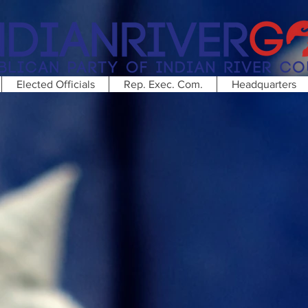
Elected Officials
Rep. Exec. Com.
Headquarters