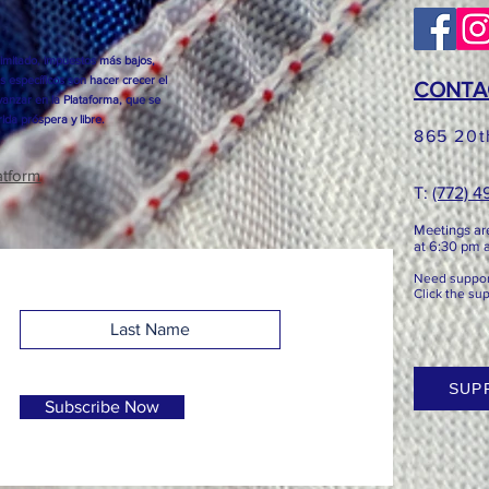
imitado, impuestos más bajos,
s específicos son hacer crecer el
CONTA
anzar en la Plataforma, que se
ida próspera y libre.
865 20t
atform
T: ​​
(772) 
Meetings ar
at 6:3
0 pm at
Need support
Click the su
SUP
Subscribe Now