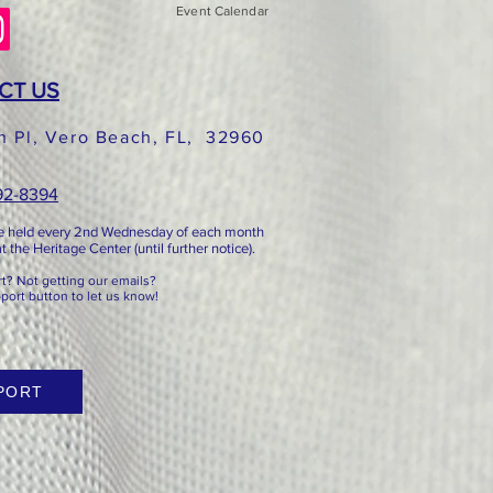
Event Calendar
CT US
h Pl, Vero Beach, FL, 32960
492-8394
e held every 2nd
Wednesday of each month
 the Heritage Center (until further notice).
? Not getting our emails?
pport button to let us know!
PORT