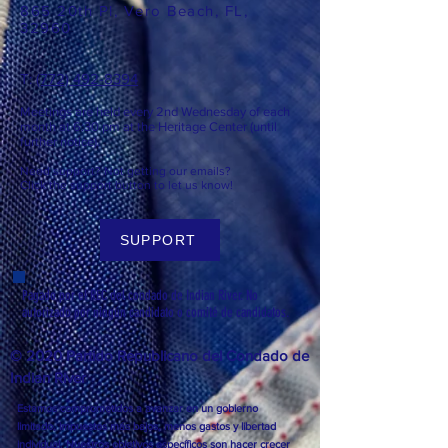
865 20th Pl, Vero Beach, FL,
32960
T: ​​
(772) 492-8394
Meetings are held every 2nd
Wednesday of each
month at 6:3
0 pm at the Heritage Center (until
further notice).
Need support? Not getting our emails?
Click the support button to let us know!
SUPPORT
Pagado por el REC del condado de Indian River. No
autorizado por ningún candidato o comité de candidatos.
© 2020 Partido Republicano del Condado de
Indian River
Estamos comprometidos a avanzar en un gobierno
limitado, impuestos más bajos, menos gastos y libertad
individual. Nuestros objetivos específicos son hacer crecer