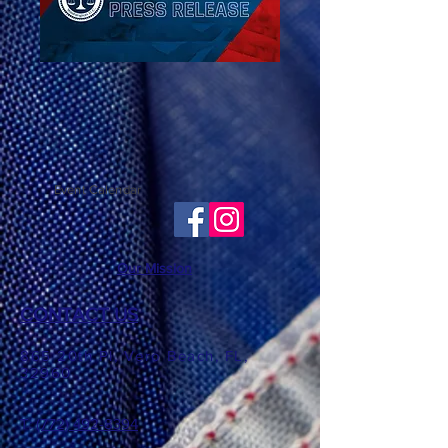
Event Calendar
Our Mission
CONTACT US
865 20th Pl, Vero Beach, FL,
32960
T: ​​
(772) 492-8394