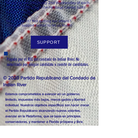
Meetings are held every 2nd
Wednesday of each
month at 6:3
0 pm at the Heritage Center (until
further notice).
Need support? Not getting our emails?
Click the support button to let us know!
SUPPORT
Pagado por el REC del condado de Indian River. No
autorizado por ningún candidato o comité de candidatos.
© 2020 Partido Republicano del Condado de
Indian River
Estamos comprometidos a avanzar en un gobierno
limitado, impuestos más bajos, menos gastos y libertad
individual. Nuestros objetivos específicos son hacer crecer
el Partido Republicano alcanzando nuevos votantes,
avanzar en la Plataforma, que se basa en principios
conservadores, y mantener a Florida próspera y libre.
Click here for the Republican Party Platform