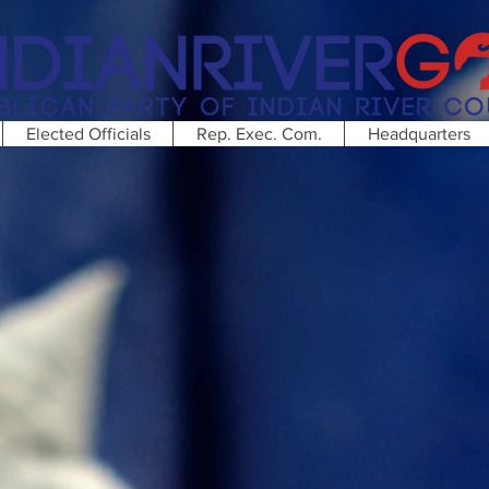
Elected Officials
Rep. Exec. Com.
Headquarters