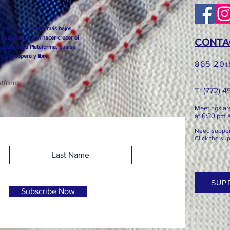
imitado, impuestos más bajos,
s específicos son hacer crecer el
CONTA
anzar en la Plataforma, que se
ida próspera y libre.
865 20t
atform
T: ​​
(772) 
Meetings ar
at 6:3
0 pm at
Need support
Click the su
SUP
Subscribe Now