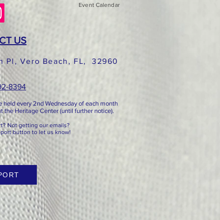
Event Calendar
CT US
h Pl, Vero Beach, FL, 32960
492-8394
e held every 2nd
Wednesday of each month
 the Heritage Center (until further notice).
? Not getting our emails?
pport button to let us know!
PORT